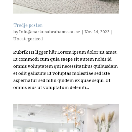
Tredje posten
by
Info@markusabrahamsson.se
|
Nov 24, 2023
|
Uncategorized
Rubrik H1 ligger här Lorem ipsum dolor sit amet.
Et commodi cum quia saepe sit autem nobis id
omnis voluptatem qui necessitatibus quibusdam
et odit galisum! Et voluptas molestiae sed iste
aspernatur sed nihil quidem ex quae sequi. Ut
omnis eius ut voluptatum deleniti...