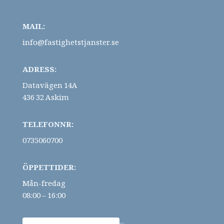
MAIL:
info@fastighetstjanster.se
ADRESS:
Datavägen 14A
436 32 Askim
TELEFONNR:
0735060700
ÖPPETTIDER:
Mån-fredag
08:00 – 16:00