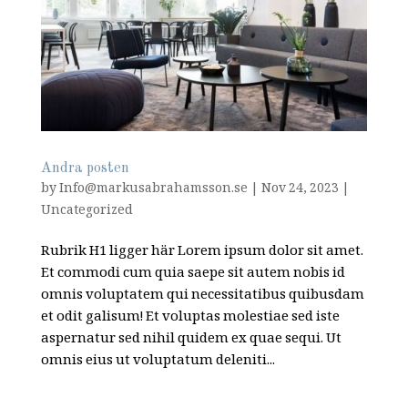
Andra posten
by
Info@markusabrahamsson.se
|
Nov 24, 2023
|
Uncategorized
Rubrik H1 ligger här Lorem ipsum dolor sit amet.
Et commodi cum quia saepe sit autem nobis id
omnis voluptatem qui necessitatibus quibusdam
et odit galisum! Et voluptas molestiae sed iste
aspernatur sed nihil quidem ex quae sequi. Ut
omnis eius ut voluptatum deleniti...