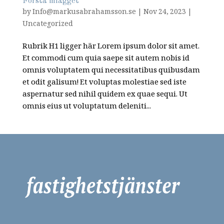
Första inlägget
by
Info@markusabrahamsson.se
|
Nov 24, 2023
|
Uncategorized
Rubrik H1 ligger här Lorem ipsum dolor sit amet.
Et commodi cum quia saepe sit autem nobis id
omnis voluptatem qui necessitatibus quibusdam
et odit galisum! Et voluptas molestiae sed iste
aspernatur sed nihil quidem ex quae sequi. Ut
omnis eius ut voluptatum deleniti...